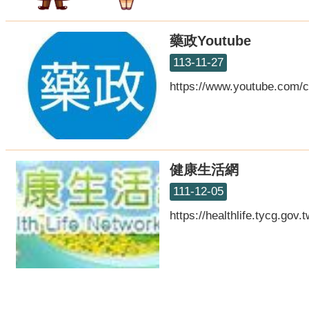
藥政Youtube
113-11-27
https://www.youtube.com/
健康生活網
111-12-05
https://healthlife.tycg.gov.t