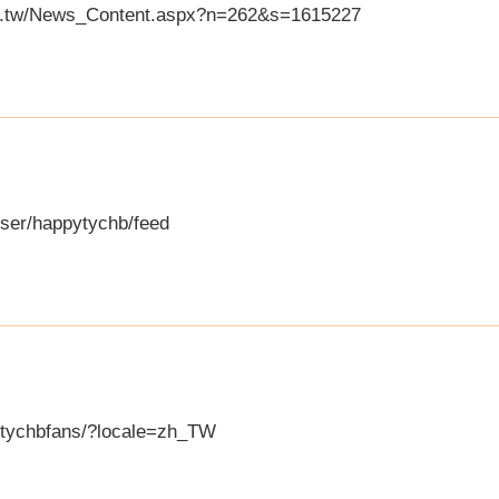
gov.tw/News_Content.aspx?n=262&s=1615227
ser/happytychb/feed
/tychbfans/?locale=zh_TW