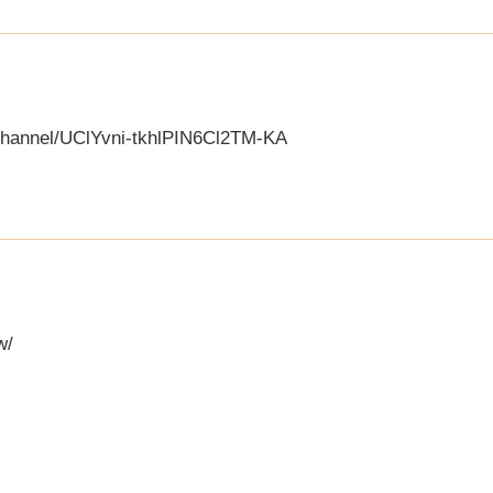
channel/UClYvni-tkhlPIN6Cl2TM-KA
w/